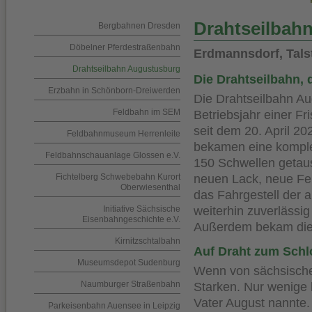
Drahtseilbah
Bergbahnen Dresden
Döbelner Pferdestraßenbahn
Erdmannsdorf, Tals
Drahtseilbahn Augustusburg
Die Drahtseilbahn,
Erzbahn in Schönborn-Dreiwerden
Die Drahtseilbahn A
Feldbahn im SEM
Betriebsjahr einer F
seit dem 20. April 20
Feldbahnmuseum Herrenleite
bekamen eine komple
Feldbahnschauanlage Glossen e.V.
150 Schwellen getau
Fichtelberg Schwebebahn Kurort
neuen Lack, neue Fen
Oberwiesenthal
das Fahrgestell der 
Initiative Sächsische
weiterhin zuverlässi
Eisenbahngeschichte e.V.
Außerdem bekam die 
Kirnitzschtalbahn
Auf Draht zum Sch
Museumsdepot Sudenburg
Wenn von sächsischen
Naumburger Straßenbahn
Starken. Nur wenige
Vater August nannte. 
Parkeisenbahn Auensee in Leipzig