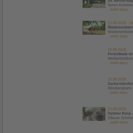
26. Westerntag
Verein Kohleba
...mehr dazu
15.08.2026
-
16
Waldeisenbahnf
Waldeisenbah
...mehr dazu
15.08.2026
Ferienfinale mi
Weißeritztalba
...mehr dazu
15.08.2026
Zuckertütenfa
Windbergbahn 
...mehr dazu
15.08.2026
Oybiner Burg- 
Zittauer Schma
...mehr dazu