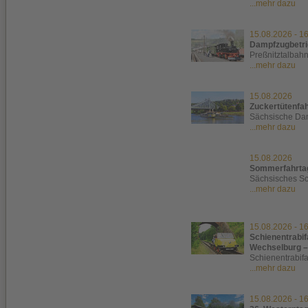
...mehr dazu
15.08.2026
-
16
Dampfzugbetri
Preßnitztalbah
...mehr dazu
15.08.2026
Zuckertütenfah
Sächsische Dam
...mehr dazu
15.08.2026
Sommerfahrtag
Sächsisches S
...mehr dazu
15.08.2026
-
16
Schienentrabif
Wechselburg –
Schienentrabif
...mehr dazu
15.08.2026
-
16