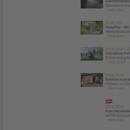
Abendbrotdam
Sächsische Dam
...mehr dazu
28.08.2026
NaturPur – Mi
Weißeritztalba
...mehr dazu
29.08.2026
-
30
Öffentliche Fa
Brückenberg-K
...mehr dazu
29.08.2026
Sommerausklan
Erzbahn in Sc
...mehr dazu
29.08.2026
Anschlussbahn
exPRESSzugre
...mehr dazu